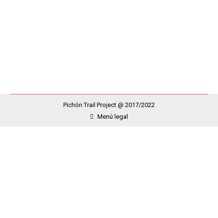
llevamos escrito en nuestras camisetas esa
declaración de intenciones. Hace aproximadamente
un año a alguien se le ocurrió la brillante idea de
«mostrarnos» como grupo cohesionado y unido en…
Pichón Trail Project @ 2017/2022
Menú legal