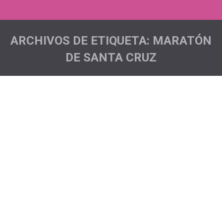
ARCHIVOS DE ETIQUETA:
MARATÓN
DE SANTA CRUZ
Estás aquí:
Esto no ha hecho más que empezar
Acciones deportivas
,
Esclerosis múltiple
,
Sentimiento
Pichón Project
Por
JLeoncioG
Nos hemos propuesto visibilizar la esclerosis múltiple.
Es nuestra tarea solidaria y desde hace tres años
todos los que corremos con el Pichón en el pecho