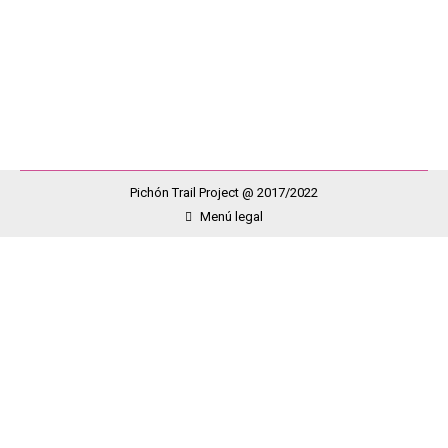
organizador de esta competición, y quien este año
quiso destinar la recaudación de la Carrera Infantil a
nuestra Asociación. …
Pichón Trail Project @ 2017/2022
Menú legal