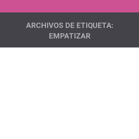
ARCHIVOS DE ETIQUETA:
EMPATIZAR
Estás aquí:
8km Garachico
Acciones deportivas
,
Acciones sociales
,
Eventos
,
Noticias
Por
Pichón Trail Project
Estuvimos presentes en la 8km de Garachico donde
fuimos los encargados de organizar la Carrera Infantil
que se celebraba antes de la prueba de los adultos.
Todo esto fue posible gracias al gran Marcos Guardia,