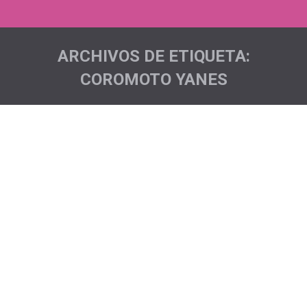
ARCHIVOS DE ETIQUETA:
COROMOTO YANES
Estás aquí:
Premio Valores Humanos en la Gala
del Deporte 2017 de La Orotava
Acciones deportivas
,
Acciones sociales
,
Eventos
Por
JLeoncioG
Pichón Trail Project es una asociación modesta.
Nació hace tres años con una sola idea en la cabeza:
levantar la voz para que la esclerosis múltiple fuera