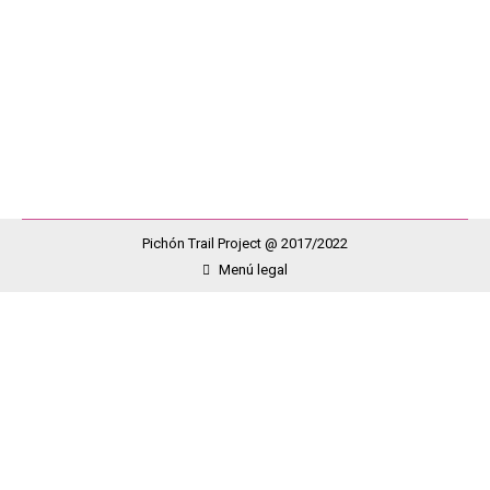
conocida en nuestra sociedad. Para que las personas
supieran que se trata de una enfermedad que puede
afectar a cualquiera. Que llega silenciosa y avanza de
manera irrespetuosa…
Pichón Trail Project @ 2017/2022
Menú legal