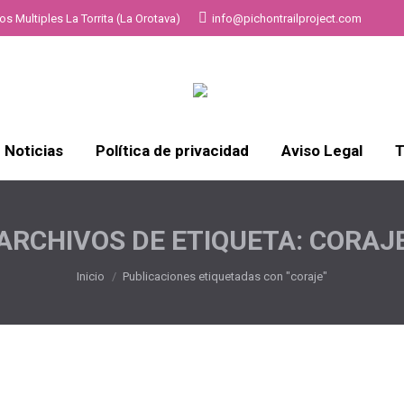
s Multiples La Torrita (La Orotava)
info@pichontrailproject.com
Noticias
Política de privacidad
Aviso Legal
T
ARCHIVOS DE ETIQUETA:
CORAJ
Estás aquí:
Inicio
Publicaciones etiquetadas con "coraje"