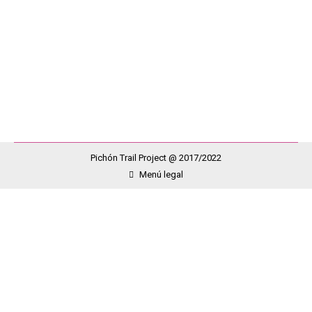
Meridiano. Cargados de ilusión, ganas y fuerza para
poder hacer visible nuestro lema desembarcaron en la
Isla Sonia, Marta, Oscar, Roberto, Alberto, Ivan, Isidro,
…
Pichón Trail Project @ 2017/2022
Menú legal