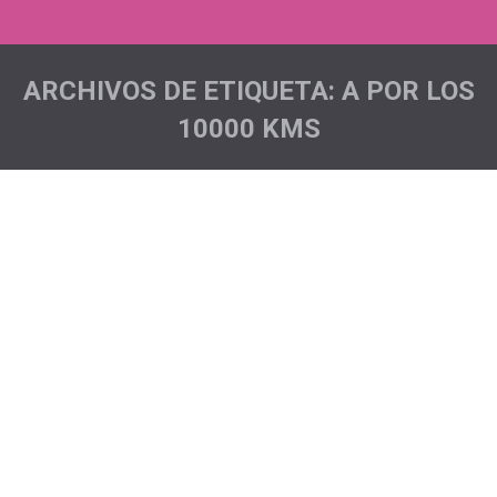
ARCHIVOS DE ETIQUETA:
A POR LOS
10000 KMS
Estás aquí:
Maratón del Meridiano Naviera
Armas…
Acciones deportivas
,
Noticias
Por
Pichón Trail Project
Nos tocaba dejarnos ver en el Hierro, una isla
espectacular en todos los sentidos, y hasta allí se
fueron una gran representación de nuestros/as
corredores/as para participar en la Maratón del