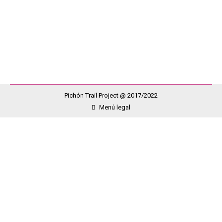
poder hacer visible nuestro lema desembarcaron en la
Isla Sonia, Marta, Oscar, Roberto, Alberto, Ivan, Isidro,
…
Pichón Trail Project @ 2017/2022
Menú legal