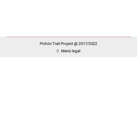
piernas de todas aquellas personas que tienen EM.…
Pichón Trail Project @ 2017/2022
Menú legal