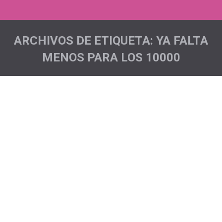
ARCHIVOS DE ETIQUETA:
YA FALTA
MENOS PARA LOS 10000
Estás aquí:
Media Maratón La Laguna
Acciones deportivas
,
Noticias
Por
Pichón Trail Project
Seguimos recorriendo las diferentes pruebas que se
celebran en nuestra Isla dejándonos ver en cada una
de ellas. Esta vez tocó participar en la modalidad de 5
kms de la Media Maratón de La Laguna. Hasta allí se
fueron Dalida, Patricia, Elsa, Eva, Dani y Jon siendo las