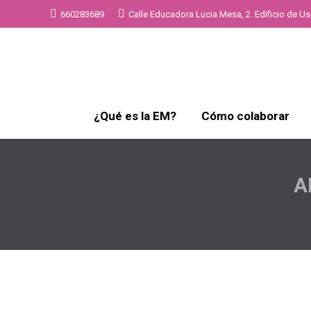
660283689
Calle Educadora Lucia Mesa, 2. Edificio de Uso
¿Qué es la EM?
Cómo colaborar
A