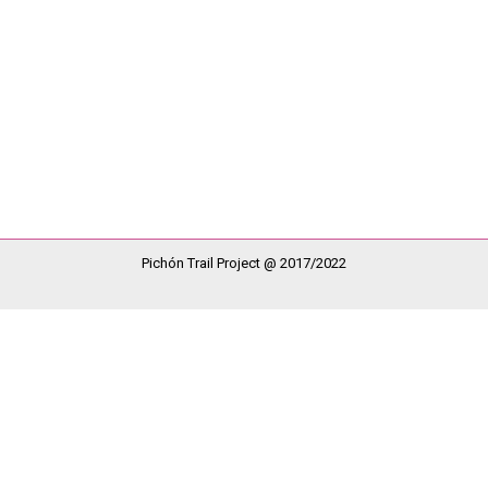
que Corremos X la Esclerosis Múltiple. Se trata, sin duda alguna, d
luchando y de no rendirse nunca. Eric y su madre volvieron a dar u
Pichón Trail Project @ 2017/2022