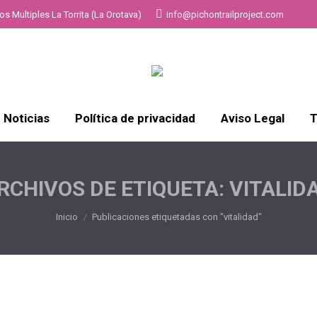
s Multiples La Torrita (La Orotava)
info@pichontrailproject.com
Noticias
Política de privacidad
Aviso Legal
T
RCHIVOS DE ETIQUETA:
VITALID
Estás aquí:
Inicio
Publicaciones etiquetadas con "vitalidad"