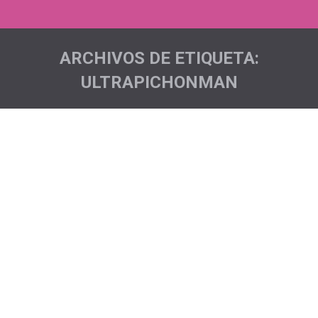
ARCHIVOS DE ETIQUETA:
ULTRAPICHONMAN
Estás aquí:
Ultra Trail Sierras del Bandolero…
Acciones deportivas
,
Noticias
Por
Pichón Trail Project
Volvió nuestro Ultrapichónman Marco para empezar a
sumar kms este año para nuestro contador solidario.
Este 2018 comenzaba con la Ultra Trail Sierras del
Bandolero
(https://www.facebook.com/ultrabandoleros/) una