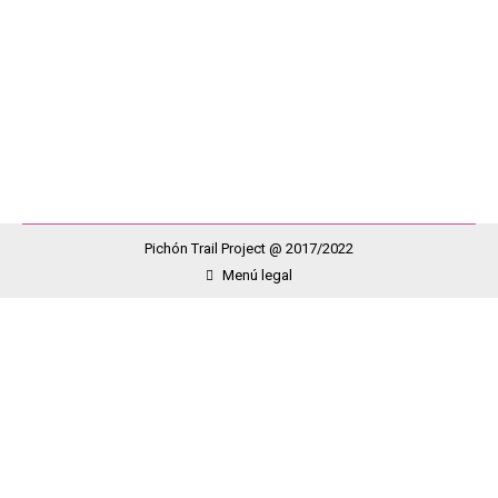
prueba de, nada más y nada menos, 100 millas. Las
condiciones meteorológicas, alerta naranja declarada
en la zona, obligaron a la organización a cancelar la
salida para un…
Pichón Trail Project @ 2017/2022
Menú legal