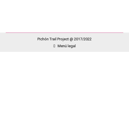
sonrisas….. No importa la disciplina…
Pichón Trail Project @ 2017/2022
Menú legal