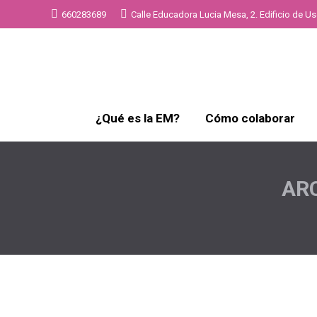
660283689
Calle Educadora Lucia Mesa, 2. Edificio de Uso
¿Qué es la EM?
Cómo colaborar
ARC