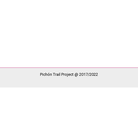
a de La Palma y esta vez tocó correr en Puerto Naos de la mano de C
ada vez que pueden y tienen la oportunidad se dejan ver por las dif
Pichón Trail Project @ 2017/2022