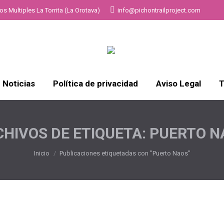
s Multiples La Torrita (La Orotava)
info@pichontrailproject.com
Noticias
Política de privacidad
Aviso Legal
T
HIVOS DE ETIQUETA:
PUERTO N
Estás aquí:
Inicio
Publicaciones etiquetadas con "Puerto Naos"