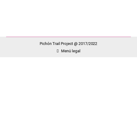
piernas de todas aquellas personas que tienen EM.…
Pichón Trail Project @ 2017/2022
Menú legal