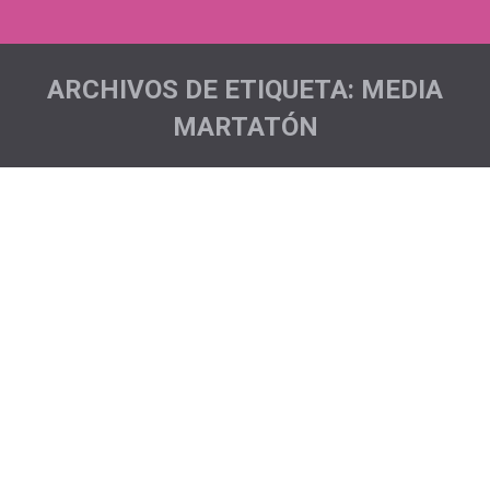
ARCHIVOS DE ETIQUETA:
MEDIA
MARTATÓN
Estás aquí:
Media Maratón La Laguna
Acciones deportivas
,
Noticias
Por
Pichón Trail Project
Seguimos recorriendo las diferentes pruebas que se
celebran en nuestra Isla dejándonos ver en cada una
de ellas. Esta vez tocó participar en la modalidad de 5
kms de la Media Maratón de La Laguna. Hasta allí se
fueron Dalida, Patricia, Elsa, Eva, Dani y Jon siendo las