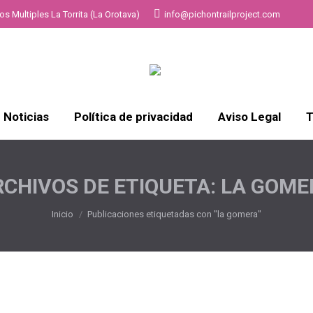
s Multiples La Torrita (La Orotava)
info@pichontrailproject.com
Noticias
Política de privacidad
Aviso Legal
T
RCHIVOS DE ETIQUETA:
LA GOME
Estás aquí:
Inicio
Publicaciones etiquetadas con "la gomera"