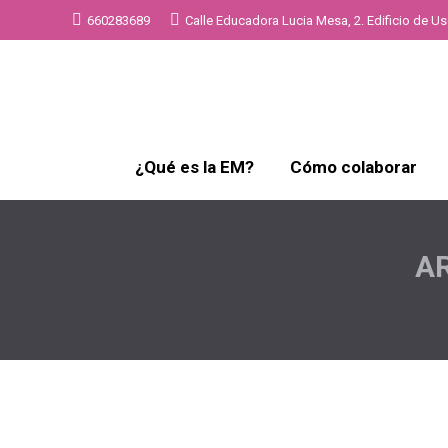
660283689
Calle Educadora Lucia Mesa, 2. Edificio de Uso
¿Qué es la EM?
Cómo colaborar
A