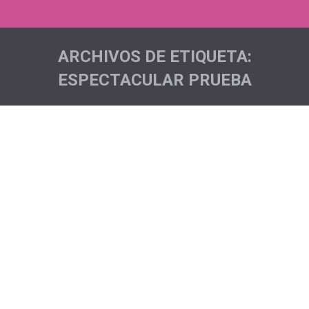
ARCHIVOS DE ETIQUETA:
ESPECTACULAR PRUEBA
Estás aquí:
Pinolere Trail
Acciones deportivas
,
Noticias
Por
Pichón Trail Project
Nuestros/as pichones/as tiñeron de rosa la Pinolere
Trail, una prueba espectacular en todos los sentidos
tanto por la organización de la misma como por los
increíbles parajes por donde transcurren las
diferentes modalidades de la prueba. Tuvimos