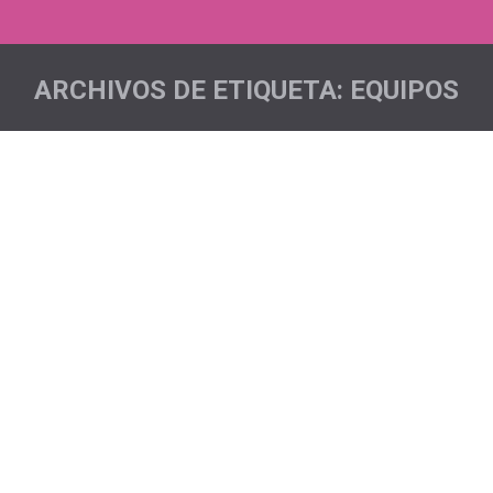
ARCHIVOS DE ETIQUETA:
EQUIPOS
Estás aquí:
Chanajiga Trail
Acciones deportivas
,
Noticias
Por
Pichón Trail Project
El domingo día 14 de Enero nos fuimos para el
municipio de Los Realejos, donde se celebró la
Chanajiga Trail, para seguir dándole visibilidad a
nuestro proyecto. Una buena representación de
nuestros pichones se dieron cita en el lugar de la
salida y es así como Jose Luis, Abraham, Olivier, Ivan,