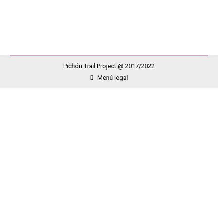
Julio, Salva, Joaquim,Oscar, Yaco, Javi…
Pichón Trail Project @ 2017/2022
Menú legal