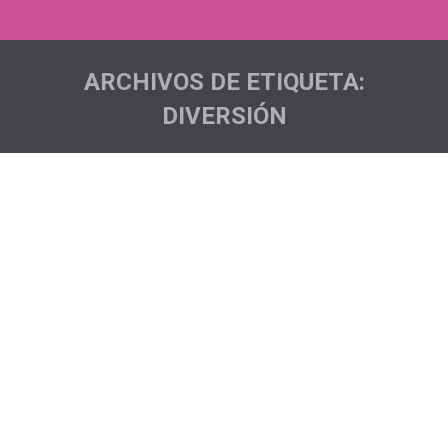
ARCHIVOS DE ETIQUETA:
DIVERSIÓN
Estás aquí:
Romperotulas
Acciones deportivas
,
Noticias
Por
Pichón Trail Project
Nuestros/as pichones/as siempre están dispuestos a
disfrutar de cualquier tipo de prueba y nunca dicen
que no ha nuevas experiencias y es así como Alicia y
Olivier fueron a disfrutar de la Romperótulas una
carrera de obstáculos que se celebra en el municipio