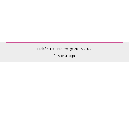
de Güimar. En la prueba los participantes tiene que
superar hasta más…
Pichón Trail Project @ 2017/2022
Menú legal