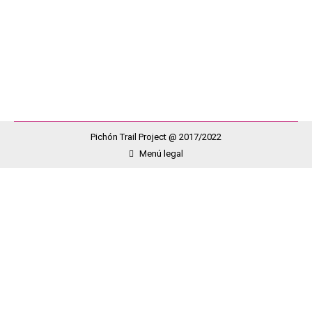
tienen la enfermedad con recursos medios y bajos
los/as cuales no pueden afrontar por si mismos
necesidades que…
Pichón Trail Project @ 2017/2022
Menú legal