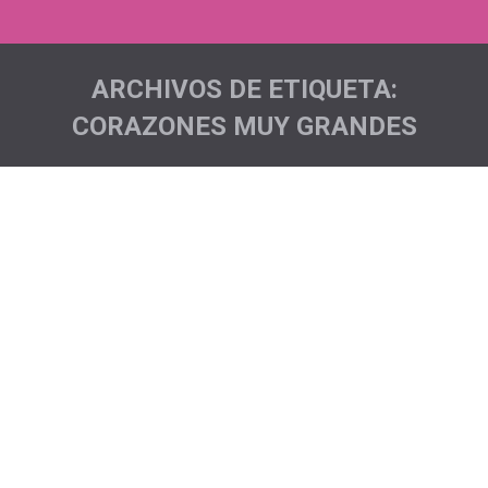
ARCHIVOS DE ETIQUETA:
CORAZONES MUY GRANDES
Estás aquí:
Microproyectos….
Acciones sociales
,
Noticias
Por
Pichón Trail Project
Todos los fondos que se recaudan en nuestra
Asociación van destinados a intentar mejorar la
calidad de vida de las personas que tienen EM.
Actualmente tenemos 12 microproyectos puestos en
marcha. Los microproyectos lo forman personas que