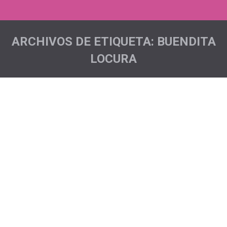
ARCHIVOS DE ETIQUETA:
BUENDITA
LOCURA
Estás aquí:
Asomadero Trail
Acciones deportivas
,
Noticias
Por
Pichón Trail Project
En el municipio de Los Realejos se celebró la VIII
Edición del Asomadero Trail, una prueba con una
distancia de 14kms. Estuvimos presentes en la misma
con Elsa, Javi, Alex y Yaco los cuales sumaron un
total de 56 kms a nuestro contador solidario. Se trata