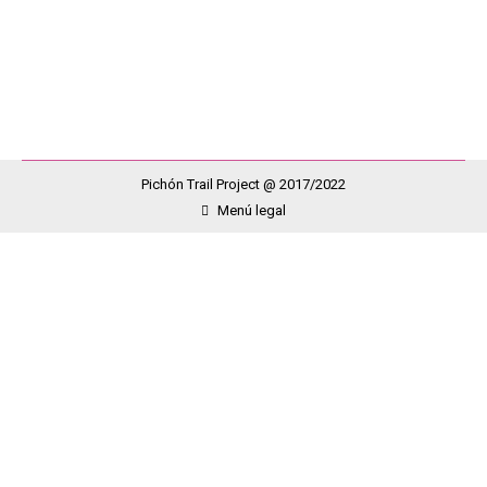
de una carrera exigente pero como siempre pasa
con…
Pichón Trail Project @ 2017/2022
Menú legal