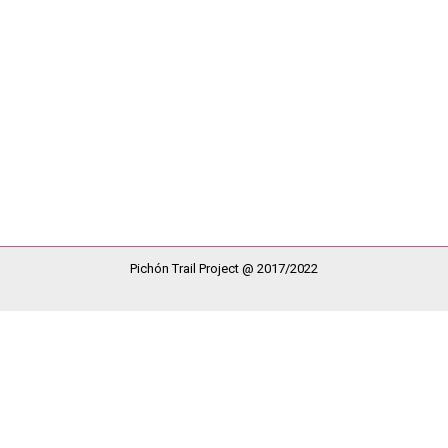
 Buenavista Diversa formando parte de las mismas a través de una ch
ticipar en estas maravillosas jornadas de diversidad funcional. Gr
Pichón Trail Project @ 2017/2022