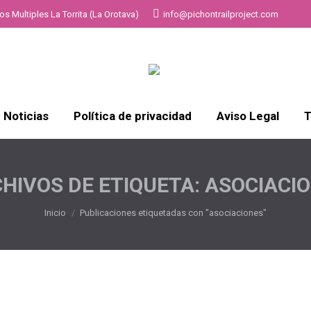
s Multiples La Torrita (La Orotava)
info@pichontrailproject.com
Noticias
Política de privacidad
Aviso Legal
T
HIVOS DE ETIQUETA:
ASOCIACI
Estás aquí:
Inicio
Publicaciones etiquetadas con "asociaciones"