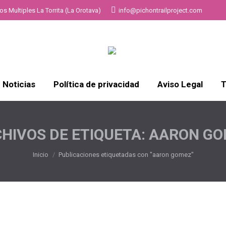
s Multiples La Torrita (La Orotava)
info@pichontrailproject.com
Noticias
Política de privacidad
Aviso Legal
T
HIVOS DE ETIQUETA:
AARON GO
Estás aquí:
Inicio
Publicaciones etiquetadas con "aaron gomez"