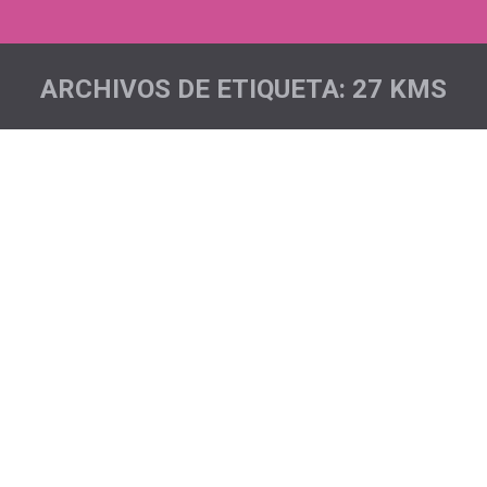
ARCHIVOS DE ETIQUETA:
27 KMS
Estás aquí:
Pinolere Trail
Acciones deportivas
,
Noticias
Por
Pichón Trail Project
Nuestros/as pichones/as tiñeron de rosa la Pinolere
Trail, una prueba espectacular en todos los sentidos
tanto por la organización de la misma como por los
increíbles parajes por donde transcurren las
diferentes modalidades de la prueba. Tuvimos
representación en los 11kms, 27 y 42 de la mano de