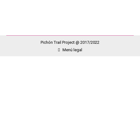
Elsa, Alicia, Rafa, Alex, Leoncio, Dioni, Olivier,…
Pichón Trail Project @ 2017/2022
Menú legal